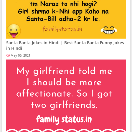
Santa Banta Jokes in Hindi | Best Santa Banta Funny Jokes
in Hindi
May 06, 2021