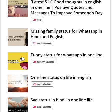
[Latest 51+] Good thoughts in english
in one line | Positive Quotes and
Messages To Improve Someone’s Day
life
Missing family status for Whatsapp in
Hindi and English
sad-status
Funny status for whatsapp in one line
funny-status
One line status on life in english
sad-status
Sad status in hindi in one line life
sad-status