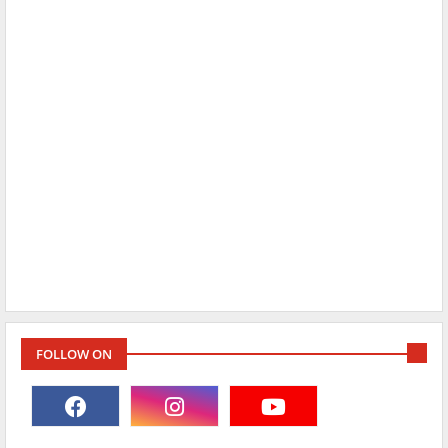
FOLLOW ON