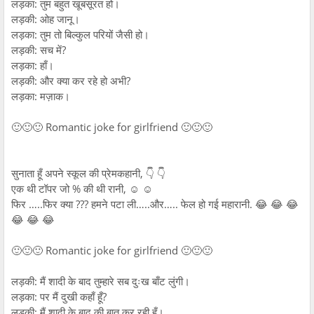
लड़का: तुम बहुत खूबसूरत हो।
लड़की: ओह जानू।
लड़का: तुम तो बिल्कुल परियों जैसी हो।
लड़की: सच में?
लड़का: हाँ।
लड़की: और क्या कर रहे हो अभी?
लड़का: मज़ाक।
🙂🙂🙂 Romantic joke for girlfriend 🙂🙂🙂
सुनाता हूँ अपने स्कूल की प्रेमकहानी, 👇 👇
एक थी टॉपर जो % की थी रानी, ☺ ☺
फिर …..फिर क्या ??? हमने पटा ली…..और….. फेल हो गई महारानी. 😂 😂 😂
😂 😂 😂
🙂🙂🙂 Romantic joke for girlfriend 🙂🙂🙂
लड़की: मैं शादी के बाद तुम्हारे सब दुःख बाँट लुंगी।
लड़का: पर मैं दुखी कहाँ हूँ?
लड़की: मैं शादी के बाद की बात कर रही हूँ।