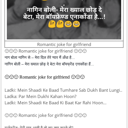
Romantic joke for girlfriend
🙂🙂🙂 Romantic joke for girlfriend 🙂🙂🙂
नाग बोला नागिन से – मेरा दिल तेरे प्यार मैं अँधा है...
नागिन बोली – मेरा ख्याल छोड़ दे बेटा मेरा बॉयफ्रेंड एनाकोंडा हैं...
😂
😂
😜
🙂🙂🙂 Romantic joke for girlfriend 🙂🙂🙂
Ladki: Mein Shaadi Ke Baad Tumhare Sab Dukh Bant Lungi..
Ladka: Par Mein Dukhi Kahan Hoon?
Ladki: Mein Shaadi Ke Baad Ki Baat Kar Rahi Hoon…
🙂🙂🙂 Romantic joke for girlfriend 🙂🙂🙂
गर्लफ्रेंड: मेरी याद आती है तो तुम क्या करते हो?