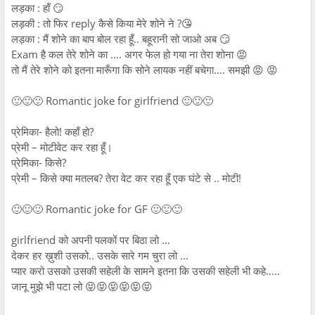
लड़का : हाँ 😏
लड़की : तो फिर reply कैसे किया मेरे शोने ने ?😘
लड़का : मैं शोने का बाप बोल रहा हूँ.. बहूरानी सो जाओ अब 😏
Exam है कल तेरे शोने का …. अगर फेल हो गया ना तेरा शोना 😡
तो मैं तेरे शोने को इतना मारूँगा कि सोने लायक नहीं बचेगा…. समझी 😡 😡
🙂🙂🙂 Romantic joke for girlfriend 🙂🙂🙂
प्रेमिका- हैलो! कहाँ हो?
प्रेमी – मोटीवेट कर रहा हूँ।
प्रेमिका- किसे?
प्रेमी – किसे क्या मतलब? तेरा वेट कर रहा हूँ एक घंटे से .. मोटी!
🙂🙂🙂 Romantic joke for GF 🙂🙂🙂
girlfriend को अपनी पलकों पर बिठा लो …
देकर हर ख़ुशी उसको.. उसके सारे गम चुरा लो …
प्यार करो उसको उसकी सहेली के सामने इतना कि उसकी सहेली भी कहे…..
जानू मुझे भी पटा लो 😝😝😝😝😝😝