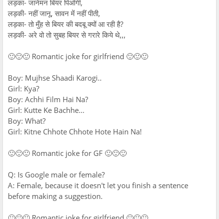
लड़का- जानेमन बियर पिओगी,
लड़की- नहीं जानू, सावन में नहीं पीती,
लड़का- तो मुँह से बियर की बदबू क्यों आ रही है?
लड़की- अरे वो तो सुबह बियर से गरारे किये थे,,,
🙂🙂🙂 Romantic joke for girlfriend 🙂🙂🙂
Boy: Mujhse Shaadi Karogi..
Girl: Kya?
Boy: Achhi Film Hai Na?
Girl: Kutte Ke Bachhe…
Boy: What?
Girl: Kitne Chhote Chhote Hote Hain Na!
🙂🙂🙂 Romantic joke for GF 🙂🙂🙂
Q: Is Google male or female?
A: Female, because it doesn't let you finish a sentence
before making a suggestion.
🙂🙂🙂 Romantic joke for girlfriend 🙂🙂🙂