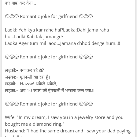
कर माफ़ कर देना...
🙂🙂🙂 Romantic joke for girlfriend 🙂🙂🙂
Ladki: Yeh kya kar rahe hai?Ladka:Dahi jama raha
hu...Ladki:Kab tak jamaoge?
Ladka:Ager tum mil jaoo...Jamana chhod denge hum..!!
🙂🙂🙂 Romantic joke for girlfriend 🙂🙂🙂
लड़की:– क्या कर रहे हो?
लड़का:– मूंगफली खा रहा हूँ।
लड़की:– Haww! अकेले अकेले,
लड़का:– अब 10 रूपये की मूंगफली में भण्डारा करू क्या.!!
🙂🙂🙂 Romantic joke for girlfriend 🙂🙂🙂
Wife: "In my dream, I saw you in a jewelry store and you
bought me a diamond ring."
Husband: "I had the same dream and I saw your dad paying