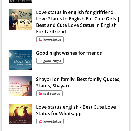
Love status in english for girlfriend |
Love Status In English For Cute Girls |
Best and Cute Love Status In English
For Girlfriend
love-status
Good night wishes for friends
good-Night
Shayari on family, Best family Quotes,
Status, Shayari
sad-status
Love status english - Best Cute Love
Status for Whatsapp
love-status